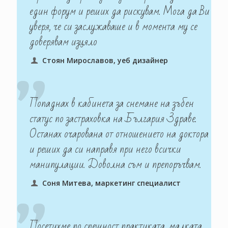
един форум и реших да рискувам. Мога да Ви
уверя, че си заслужаваше и в момента му се
доверявам изцяло
Стоян Мирославов, уеб дизайнер
Попаднах в кабинета за снемане на зъбен
статус по застраховка на България Здраве.
Останах очарована от отношението на доктора
и реших да си направя при него всички
манипулации. Доволна съм и препоръчвам.
Соня Митева, маркетинг специалист
Посетихме по спешност практиката, малката